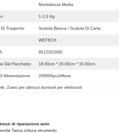
Morbidezza Media
o:
1-1,5 Kg
 Di Trasporto:
Scatola Bianca / Scatola Di Carta
WETECH
A.:
8512201000
e Del Pacchetto:
18.00cm * 20.00cm * 15.00cm
Di Alimentazione:
200000pcs/mese
ile
, 
Zaino per attrezzi durevoli per elettricisti
rezzi di riparazione auto
rtevole Tasca cintura strumento