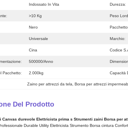
Indossato In Vita
Durezza:
nte:
>10 Kg
Peso Lord
Nero
Pacchetto
Universale
Marchio:
Cina
Codice S.
imentazione:
500000/anno
Dimension
l Pacchetto:
2.000kg
Capacità 
Zaino per attrezzi da tela
, 
Borsa per attrezzi impermeab
one Del Prodotto
 Canvas durevole Elettricista prima s Strumenti zaini Borsa per att
rofessionale Durable Utility Elettricista Strumento Borsa cintura Confo