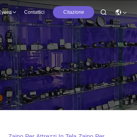
Contattici
Citazione
Eventi
Zaino Per Attrezzi In Tela Zaino Per