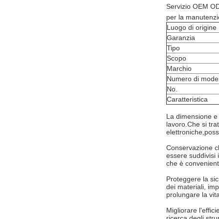
Servizio OEM ODMAp
per la manutenzio
Luogo di origine
Garanzia
Tipo
Scopo
Marchio
Numero di model
No.
Caratteristica
La dimensione e la
lavoro.
Che si tra
elettroniche,poss
Conservazione cla
essere suddivisi i
che è convenient
Proteggere la sic
dei materiali, im
prolungare la vita
Migliorare l'effi
ricerca degli str