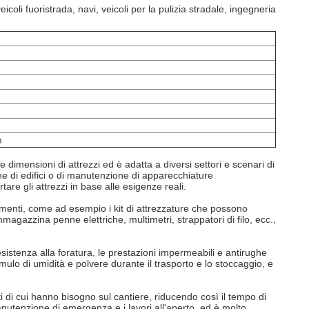
coli fuoristrada, navi, veicoli per la pulizia stradale, ingegneria
m
i e dimensioni di attrezzi ed è adatta a diversi settori e scenari di
ne di edifici o di manutenzione di apparecchiature
are gli attrezzi in base alle esigenze reali.
rumenti, come ad esempio i kit di attrezzature che possono
 e immagazzina penne elettriche, multimetri, strappatori di filo, ecc.,
esistenza alla foratura, le prestazioni impermeabili e antirughe
mulo di umidità e polvere durante il trasporto e lo stoccaggio, e
ti di cui hanno bisogno sul cantiere, riducendo così il tempo di
anutenzione di emergenza e i lavori all'aperto, ed è molto