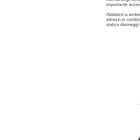
importante accede
Adattarsi a ambien
attrezzi in condi
statica danneggi 