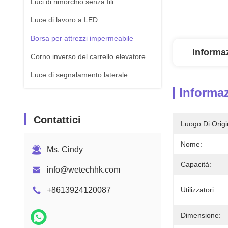
Luci di rimorchio senza fili
Luce di lavoro a LED
Borsa per attrezzi impermeabile
Informaz
Corno inverso del carrello elevatore
Luce di segnalamento laterale
Informaz
Contattici
Luogo Di Origi
Nome:
Ms. Cindy
Capacità:
info@wetechhk.com
+8613924120087
Utilizzatori:
Dimensione: