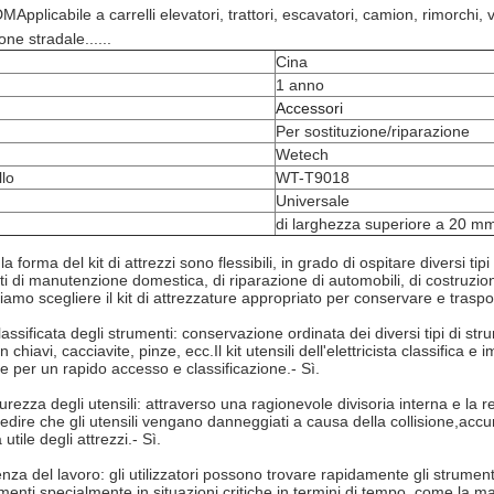
plicabile a carrelli elevatori, trattori, escavatori, camion, rimorchi, vei
ne stradale......
Cina
1 anno
Accessori
Per sostituzione/riparazione
Wetech
lo
WT-T9018
Universale
di larghezza superiore a 20 m
 forma del kit di attrezzi sono flessibili, in grado di ospitare diversi tip
tti di manutenzione domestica, di riparazione di automobili, di costruzio
iamo scegliere il kit di attrezzature appropriato per conservare e trasport
ssificata degli strumenti: conservazione ordinata dei diversi tipi di st
n chiavi, cacciavite, pinze, ecc.
Il kit utensili dell'elettricista classifica
e per un rapido accesso e classificazione.
- Sì.
urezza degli utensili: attraverso una ragionevole divisoria interna e la r
pedire che gli utensili vengano danneggiati a causa della collisione,accu
 utile degli attrezzi.
- Sì.
cienza del lavoro: gli utilizzatori possono trovare rapidamente gli strumen
umenti,specialmente in situazioni critiche in termini di tempo, come la m