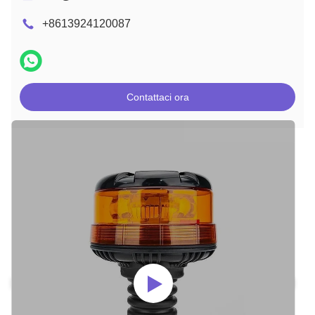
+8613924120087
Contattaci ora