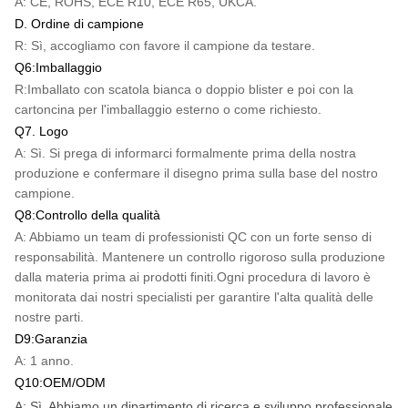
A: CE, ROHS, ECE R10, ECE R65, UKCA.
D. Ordine di campione
R: Sì, accogliamo con favore il campione da testare.
Q6:Imballaggio
R:Imballato con scatola bianca o doppio blister e poi con la
cartoncina per l'imballaggio esterno o come richiesto.
Q7. Logo
A: Sì. Si prega di informarci formalmente prima della nostra
produzione e confermare il disegno prima sulla base del nostro
campione.
Q8:Controllo della qualità
A: Abbiamo un team di professionisti QC con un forte senso di
responsabilità. Mantenere un controllo rigoroso sulla produzione
dalla materia prima ai prodotti finiti.Ogni procedura di lavoro è
monitorata dai nostri specialisti per garantire l'alta qualità delle
nostre parti.
D9:Garanzia
A: 1 anno.
Q10:OEM/ODM
A: Sì. Abbiamo un dipartimento di ricerca e sviluppo professionale