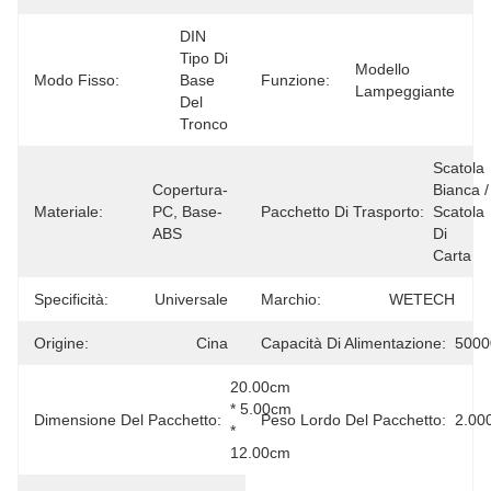
DIN 
Tipo Di 
Modello 
Modo Fisso:
Base 
Funzione:
Lampeggiante
Del 
Tronco
Scatola 
Copertura-
Bianca / 
Materiale:
PC, Base-
Pacchetto Di Trasporto:
Scatola 
ABS
Di 
Carta
Specificità:
Universale
Marchio:
WETECH
Origine:
Cina
Capacità Di Alimentazione:
5000
20.00cm 
* 5.00cm 
Dimensione Del Pacchetto:
Peso Lordo Del Pacchetto:
2.00
* 
12.00cm