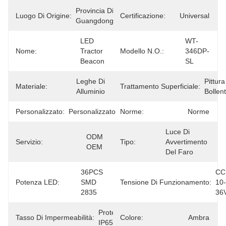
Provincia Di 
Luogo Di Origine:
Certificazione:
Universal
Guangdong
LED 
WT-
Nome:
Tractor 
Modello N.O.:
346DP-
Beacon
SL
Leghe Di 
Pittura 
Materiale:
Trattamento Superficiale:
Alluminio
Bollen
Personalizzato:
Personalizzato
Norme:
Norme
Luce Di 
ODM 
Servizio:
Tipo:
Avvertimento 
OEM
Del Faro
36PCS 
CC 
Potenza LED:
SMD 
Tensione Di Funzionamento:
10-
2835
36
Protezione 
Tasso Di Impermeabilità:
Colore:
Ambra
IP65