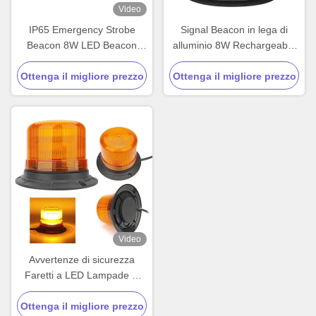
Video
IP65 Emergency Strobe
Signal Beacon in lega di
Beacon 8W LED Beacon
alluminio 8W Rechargeable
Strobe Light Personalizzato
Flashing Beacon Amber
Ottenga il migliore prezzo
Ottenga il migliore prezzo
Video
Avvertenze di sicurezza
Faretti a LED Lampade di
lampadina Accessori di luci
per auto per carrelli elevatori
Ottenga il migliore prezzo