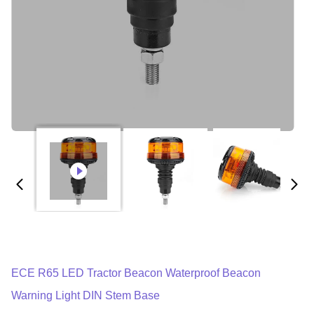
ECE R65 LED Tractor Beacon Waterproof Beacon
Warning Light DIN Stem Base