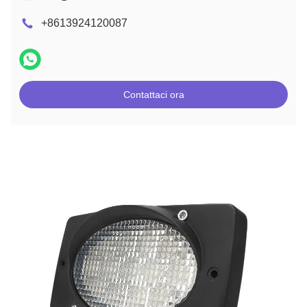
+8613924120087
Contattaci ora