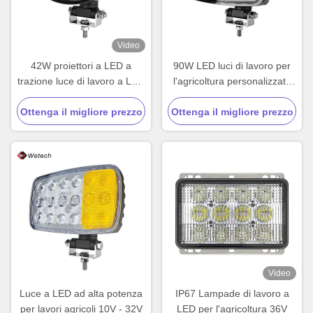
Video
42W proiettori a LED a
90W LED luci di lavoro per
trazione luce di lavoro a LED
l'agricoltura personalizzato
impermeabile personalizzata
per l'automotive LED luce di
con base rotabile regolabile
Ottenga il migliore prezzo
Ottenga il migliore prezzo
lavoro IP67 supporto
regolabile
Video
Luce a LED ad alta potenza
IP67 Lampade di lavoro a
per lavori agricoli 10V - 32V
LED per l'agricoltura 36V