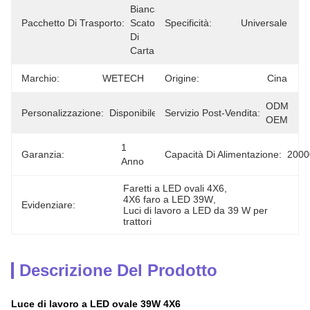
Bianca / 
Pacchetto Di Trasporto:
Scatola 
Specificità:
Universale
Di 
Carta
Marchio:
WETECH
Origine:
Cina
ODM 
Personalizzazione:
Disponibile
Servizio Post-Vendita:
OEM
1 
Garanzia:
Capacità Di Alimentazione:
2000
Anno
Faretti a LED ovali 4X6
, 
4X6 faro a LED 39W
, 
Evidenziare:
Luci di lavoro a LED da 39 W per 
trattori
Descrizione Del Prodotto
Luce di lavoro a LED ovale 39W 4X6