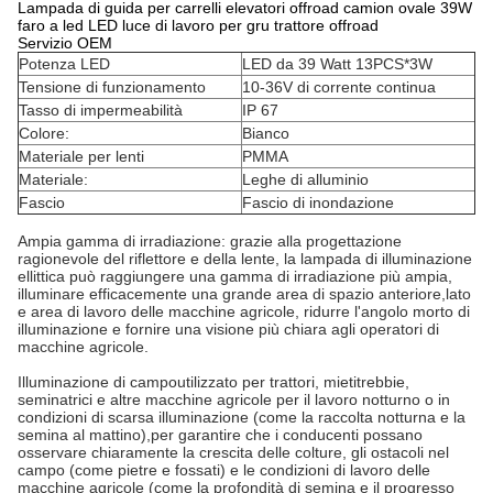
Lampada di guida per carrelli elevatori offroad camion ovale 39W
faro a led LED luce di lavoro per gru trattore offroad
Servizio OEM
Potenza LED
LED da 39 Watt 13PCS*3W
Tensione di funzionamento
10-36V di corrente continua
Tasso di impermeabilità
IP 67
Colore:
Bianco
Materiale per lenti
PMMA
Materiale:
Leghe di alluminio
Fascio
Fascio di inondazione
Ampia gamma di irradiazione: grazie alla progettazione
ragionevole del riflettore e della lente, la lampada di illuminazione
ellittica può raggiungere una gamma di irradiazione più ampia,
illuminare efficacemente una grande area di spazio anteriore,lato
e area di lavoro delle macchine agricole, ridurre l'angolo morto di
illuminazione e fornire una visione più chiara agli operatori di
macchine agricole.
Illuminazione di campo
utilizzato per trattori, mietitrebbie,
seminatrici e altre macchine agricole per il lavoro notturno o in
condizioni di scarsa illuminazione (come la raccolta notturna e la
semina al mattino),per garantire che i conducenti possano
osservare chiaramente la crescita delle colture, gli ostacoli nel
campo (come pietre e fossati) e le condizioni di lavoro delle
macchine agricole (come la profondità di semina e il progresso