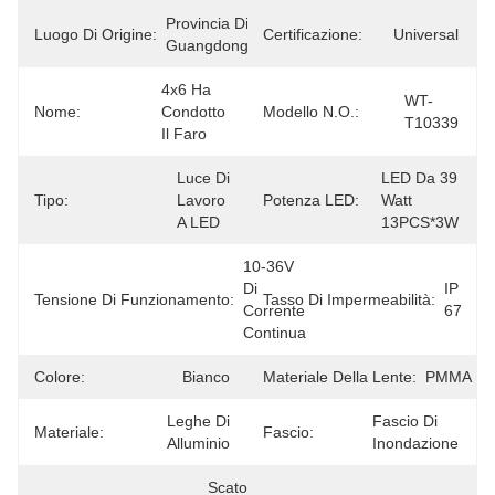
Provincia Di 
Luogo Di Origine:
Certificazione:
Universal
Guangdong
4x6 Ha 
WT-
Nome:
Condotto 
Modello N.O.:
T10339
Il Faro
Luce Di 
LED Da 39 
Tipo:
Lavoro 
Potenza LED:
Watt 
A LED
13PCS*3W
10-36V 
Di 
IP 
Tensione Di Funzionamento:
Tasso Di Impermeabilità:
Corrente 
67
Continua
Colore:
Bianco
Materiale Della Lente:
PMMA
Leghe Di 
Fascio Di 
Materiale:
Fascio:
Alluminio
Inondazione
Scatola 