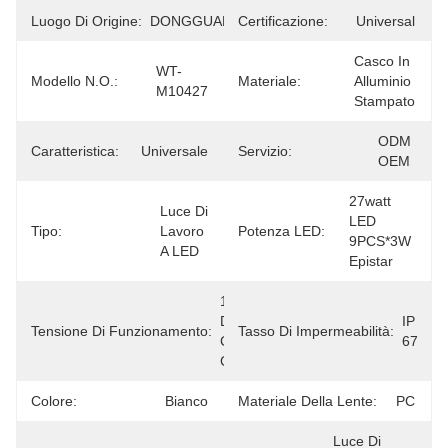
Luogo Di Origine:
DONGGUAN
Certificazione:
Universal
Casco In 
WT-
Modello N.O.:
Materiale:
Alluminio 
M10427
Stampato
ODM 
Caratteristica:
Universale
Servizio:
OEM
27watt 
Luce Di 
LED 
Tipo:
Lavoro 
Potenza LED:
9PCS*3W 
A LED
Epistar
10-36V 
Di 
IP 
Tensione Di Funzionamento:
Tasso Di Impermeabilità:
Corrente 
67
Continua
Colore:
Bianco
Materiale Della Lente:
PC
Luce Di 