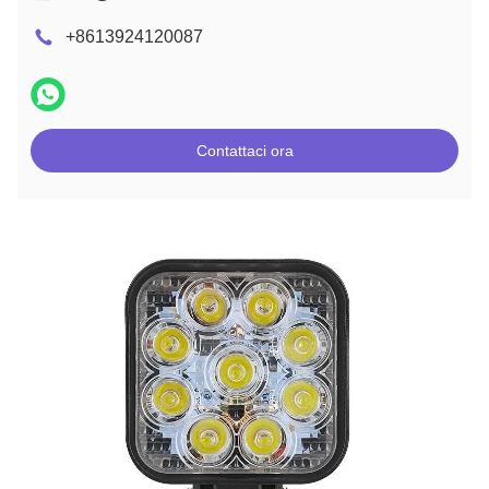
+8613924120087
Contattaci ora