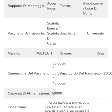
Acciaio 
Inondazione 
Supporto Di Montaggio:
Fascio:
Inossidabile
/ Luce Di 
Punto
Scatola 
Bianca / 
Pacchetto Di Trasporto:
Scatola 
Specificità:
Universale
Di 
Carta
Marchio:
WETECH
Origine:
Cina
50.00cm 
* 
Dimensione Del Pacchetto:
35.00cm 
Peso Lordo Del Pacchetto:
20.0
* 
45.00cm
Capacità Di Alimentazione:
50000
Luce da lavoro a led da 27w
, 
Evidenziare:
27w luce quadrata a led
, 
luce di lavoro a led quadrata