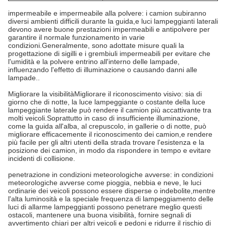
impermeabile e impermeabile alla polvere: i camion subiranno
diversi ambienti difficili durante la guida,e luci lampeggianti laterali
devono avere buone prestazioni impermeabili e antipolvere per
garantire il normale funzionamento in varie
condizioni.
Generalmente, sono adottate misure quali la
progettazione di sigilli e i grembiuli impermeabili per evitare che
l'umidità e la polvere entrino all'interno delle lampade,
influenzando l'effetto di illuminazione o causando danni alle
lampade..
Migliorare la visibilità
Migliorare il riconoscimento visivo: sia di
giorno che di notte, la luce lampeggiante o costante della luce
lampeggiante laterale può rendere il camion più accattivante tra
molti veicoli.
Soprattutto in caso di insufficiente illuminazione,
come la guida all'alba, al crepuscolo, in gallerie o di notte, può
migliorare efficacemente il riconoscimento dei camion,e rendere
più facile per gli altri utenti della strada trovare l'esistenza e la
posizione dei camion, in modo da rispondere in tempo e evitare
incidenti di collisione.
penetrazione in condizioni meteorologiche avverse: in condizioni
meteorologiche avverse come pioggia, nebbia e neve, le luci
ordinarie dei veicoli possono essere disperse o indebolite,mentre
l'alta luminosità e la speciale frequenza di lampeggiamento delle
luci di allarme lampeggianti possono penetrare meglio questi
ostacoli, mantenere una buona visibilità, fornire segnali di
avvertimento chiari per altri veicoli e pedoni e ridurre il rischio di