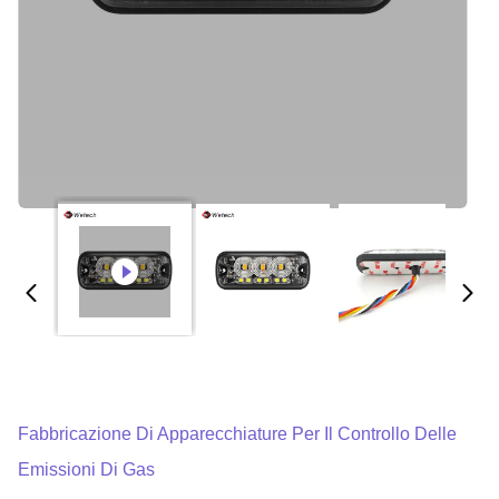
Fabbricazione Di Apparecchiature Per Il Controllo Delle
Emissioni Di Gas