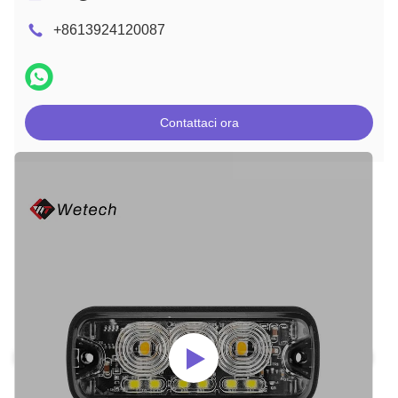
+8613924120087
Contattaci ora