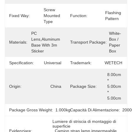
Screw 
Flashing 
Fixed Way:
Mounted 
Function:
Pattern
Type
PC 
White-
Lens,Aluminum 
Box / 
Materials:
Transport Package:
Base With 3m 
Paper 
Sticker
Box
Specification:
Universal
Trademark:
WETECH
8.00cm 
* 
Origin:
China
Package Size:
5.00cm 
* 
5.00cm
Package Gross Weight:
1.000kg
Capacità Di Alimentazione:
2000
Lumiere di striscia di montaggio di 
superficie
Evidenziare:
, 
Camion strap lamp impermeabile
, 