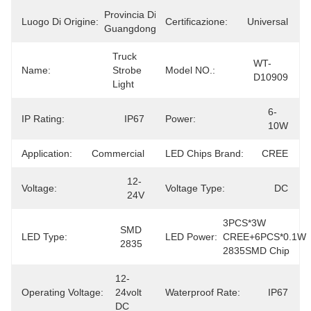
Provincia Di 
Luogo Di Origine:
Certificazione:
Universal
Guangdong
Truck 
WT-
Name:
Strobe 
Model NO.:
D10909
Light
6-
IP Rating:
IP67
Power:
10W
Application:
Commercial
LED Chips Brand:
CREE
12-
Voltage:
Voltage Type:
DC
24V
3PCS*3W 
SMD 
LED Type:
LED Power:
CREE+6PCS*0.1W 
2835
2835SMD Chip
12-
Operating Voltage:
24volt 
Waterproof Rate:
IP67
DC