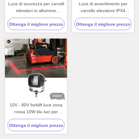
Luce di sicurezza per carrelli
Luce di avvertimento per
elevatori in alluminio
carrello elevatore IPX4
stampato 60W Luce di
impermeabile 10-110V DC
Ottenga il migliore prezzo
sicurezza per magazzini
Ottenga il migliore prezzo
con alloggiamento in
IP67
alluminio pressofuso e fascio
lineare per la marcatura
della zona di sicurezza
Video
10V - 80V forklift luce zona
rossa 10W blu luci per
carrelli elevatori con
Ottenga il migliore prezzo
alluminio coagulato