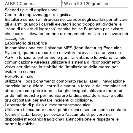
AI BSD Camera
1W con 90-120 gradi Len
Scenari tipici di applicazione
Centro di magazzinaggio e logistica
Installare sensori a infrarossi nei corridoi degli scaffali per attivare
gli allarmi quando i carrelli elevatori sono troppo alti;dividere le
"zone di divieto di ingresso" tramite balise Bluetooth per evitare
che i carrelli elevatori entrino erroneamente nell'area di lavoro dei
raccoglitori.
Laboratorio di fabbrica
In combinazione con il sistema MES (Manufacturing Execution
System), quando un carrello elevatore si avvicina a un veicolo
AGV in funzione, entrambe le parti rallentano e lo evitano tramite
comunicazione wireless;utilizzare il sistema di riconoscimento
visivo per rilevare la stabilità dell'impilazione della merce per
evitare lo scarico.
Porto/terminale
utilizzare il posizionamento combinato radar laser + navigazione
inerziale per guidare i carrelli elevatori a forcella dei container ad
attraccare con precisione in luoghi designati;utilizzare radar ad
onde millimetriche per monitorare la dinamica delle navi e delle
gru circostanti per evitare incidenti di collisione.
Laboratorio di pulizia alimentare/farmaceutica
Utilizzare telecamere senza punti ciechi e sensori senza contatto
(come il radar laser) per evitare l'accumulo di polvere nei
dispositivi meccanici tradizionali antincollisione e rispettare le
norme igieniche.