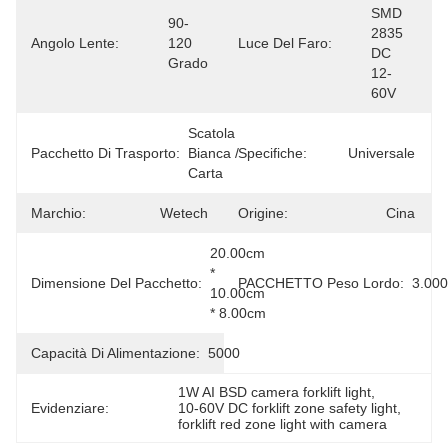
SMD 
90-
2835 
Angolo Lente:
120 
Luce Del Faro:
DC 
Grado
12-
60V
Scatola 
Pacchetto Di Trasporto:
Bianca / 
Specifiche:
Universale
Carta
Marchio:
Wetech
Origine:
Cina
20.00cm 
* 
Dimensione Del Pacchetto:
PACCHETTO Peso Lordo:
3.00
10.00cm 
* 8.00cm
Capacità Di Alimentazione:
5000
1W AI BSD camera forklift light
, 
Evidenziare:
10-60V DC forklift zone safety light
, 
forklift red zone light with camera