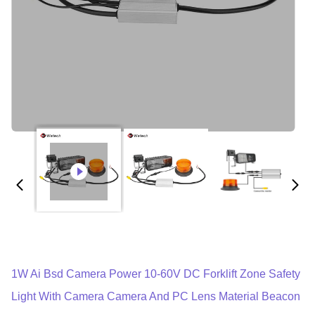
1W Ai Bsd Camera Power 10-60V DC Forklift Zone Safety
Light With Camera Camera And PC Lens Material Beacon