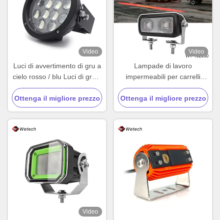
Video
Video
Luci di avvertimento di gru a
Lampade di lavoro
cielo rosso / blu Luci di gru a
impermeabili per carrelli
cielo LED personalizzate
elevatori 12V 24V Lampade
Ottenga il migliore prezzo
Ottenga il migliore prezzo
di sicurezza per pedoni per
carrelli elevatori 30W
Video