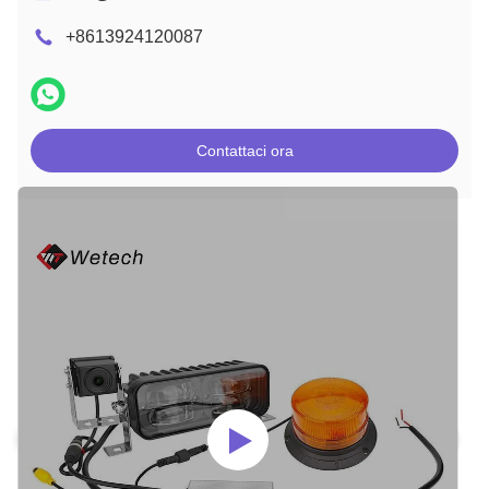
+8613924120087
Contattaci ora