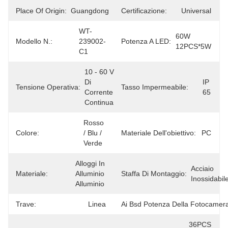
Place Of Origin:
Guangdong
Certificazione:
Universal
WT-
60W 
Modello N.:
239002-
Potenza A LED:
12PCS*5W
C1
10 - 60 V 
Di 
IP 
Tensione Operativa:
Tasso Impermeabile:
Corrente 
65
Continua
Rosso 
Colore:
/ Blu / 
Materiale Dell'obiettivo:
PC
Verde
Alloggi In 
Acciaio 
Materiale:
Alluminio 
Staffa Di Montaggio:
Inossidabil
Alluminio
Trave:
Linea
Ai Bsd Potenza Della Fotocamer
36PCS 